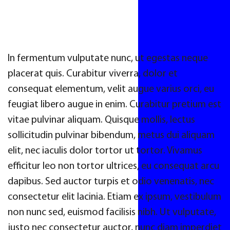
In fermentum vulputate nunc, ut egestas neque
placerat quis. Curabitur viverra, dolor et
consequat elementum, velit augue varius orci, eu
feugiat libero augue in enim. Curabitur pretium est
vitae pulvinar aliquam. Quisque mollis, lectus
sollicitudin pulvinar bibendum, metus dui aliquam
elit, nec iaculis dolor tortor ut tortor. Vivamus
efficitur leo non tortor ultrices, eu consequat arcu
dapibus. Sed auctor turpis et odio venenatis, nec
consectetur elit lacinia. Etiam ex ipsum, vestibulum
non nunc sed, euismod facilisis nibh. Ut vulputate,
justo nec consectetur auctor, nunc diam imperdiet