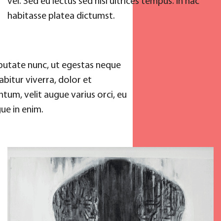
vel. Sed eu lectus sed nisl ultrices tempus. In hac
habitasse platea dictumst.
tate nunc, ut egestas neque
itur viverra, dolor et
, velit augue varius orci, eu
e in enim.