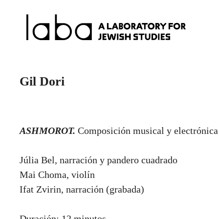
Skip
to
content
Gil Dori
ASHMOROT.
Composición musical y electrónica 
Júlia Bel, narración y pandero cuadrado
Mai Choma, violín
Ifat Zvirin, narración (grabada)
Duración: 12 minutos