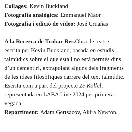
Collages:
Kevin Buckland
Fotografia analògica:
Emmanuel Maor
Fotografia i edició de vídeo:
José Cruañas
A la Recerca de Trobar Res.
Obra de teatre
escrita per Kevin Buckland, basada en estudis
talmúdics sobre el que està i no està permès dins
d’un cementiri, extrapolant alguns dels fragments
de les idees filosòfiques darrere del text talmúdic.
Escrita com a part del projecte
Ze Kollel,
representada en LABA Live 2024 per primera
vegada.
Repartiment:
Adam Gertsacov, Akira Newton.