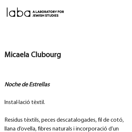
Skip
to
content
Micaela Clubourg
Noche de Estrellas
Instal·lació tèxtil.
Residus tèxtils, peces descatalogades, fil de cotó,
llana d’ovella, fibres naturals i incorporació d’un