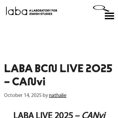
Skip
to
M
content
LABA BCN LIVE 2025
– CANvi
October 14, 2025
by
nathalie
LABA LIVE 2025 –
CANvi