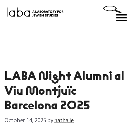
Skip
to
M
content
LABA Night Alumni al
Viu Montjuïc
Barcelona 2025
October 14, 2025
by
nathalie