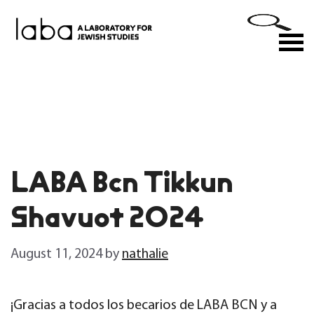
Skip
to
M
content
LABA Bcn Tikkun
Shavuot 2024
August 11, 2024
by
nathalie
¡Gracias a todos los becarios de LABA BCN y a