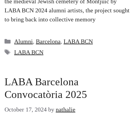
the medieval Jewish cemetery of Montjuïc by
LABA BCN 2024 alumni artists, the project sought
to bring back into collective memory
Categories
Alumni
,
Barcelona
,
LABA BCN
Tags
LABA BCN
LABA Barcelona
Convocatòria 2025
October 17, 2024
by
nathalie