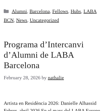
Categories
Alumni
,
Barcelona
,
Fellows
,
Hubs
,
LABA
BCN
,
News
,
Uncategorized
Programa d’Intercanvi
d’Alumni de LABA
Barcelona
February 28, 2026
by
nathalie
Artista en Residència 2026: Danielle Alhassid
Febrer–abril 2026 En el marc del LABA Europe