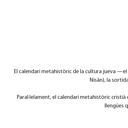
El calendari metahistòric de la cultura jueva —e
Nisàn), la sortid
Paral·lelament, el calendari metahistòric cristi
llengües q