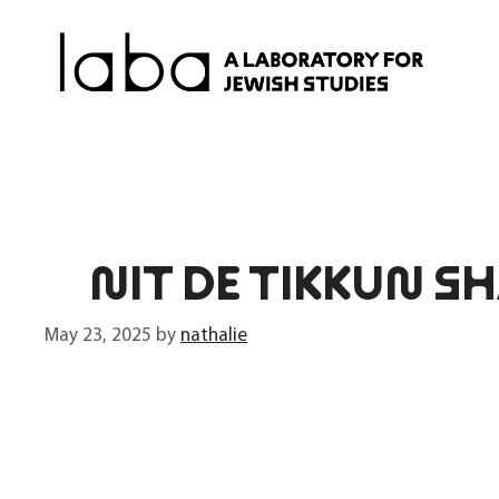
Skip
to
content
NIT DE TIKKUN S
May 23, 2025
by
nathalie