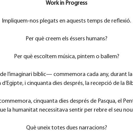
Work in Progress
Impliquem-nos plegats en aquests temps de reflexió.
Per què creem els éssers humans?
Per què escoltem música, pintem o ballem?
l de l’imaginari bíblic— commemora cada any, durant la l
a d’Egipte, i cinquanta dies després, la recepció de la Bíb
à commemora, cinquanta dies després de Pasqua, el Pentec
ue la humanitat necessitava sentir per rebre el seu no
Què uneix totes dues narracions?